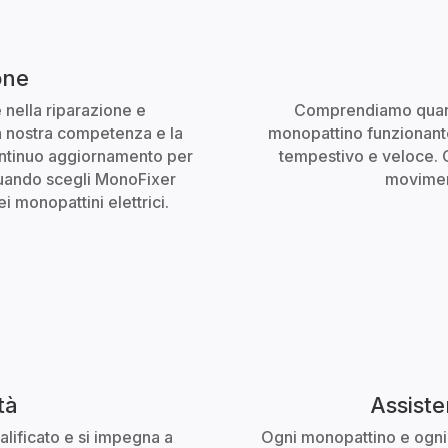
one
 nella riparazione e
Comprendiamo quant
La nostra competenza e la
monopattino funzionante
ontinuo aggiornamento per
tempestivo e veloce. 
 Quando scegli MonoFixer
moviment
 monopattini elettrici.
tà
Assiste
alificato e si impegna a
Ogni monopattino e ogni 