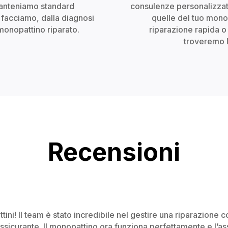
 Manteniamo standard
consulenze personalizzate
e facciamo, dalla diagnosi
quelle del tuo mono
monopattino riparato.
riparazione rapida 
troveremo l
Recensioni
ini! Il team è stato incredibile nel gestire una riparazione 
ssicurante. Il monopattino ora funziona perfettamente e l’assi