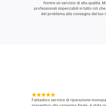
fornire un servizio di alta qualità.
professionali impeccabili in tutto ciò ch
del problema alla consegna del tuo 
R
Fantastico servizio di riparazione monopatt
a
preventivo alla consegna finale, è stata ra