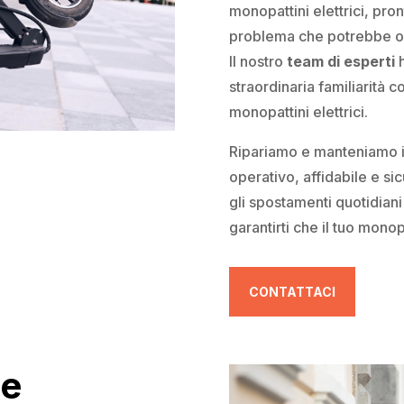
monopattini elettrici, pro
problema che potrebbe ost
Il nostro
team di esperti
h
straordinaria familiarità 
monopattini elettrici.
Ripariamo e manteniamo il
operativo, affidabile e si
gli spostamenti quotidiani
garantirti che il tuo mono
CONTATTACI
 e